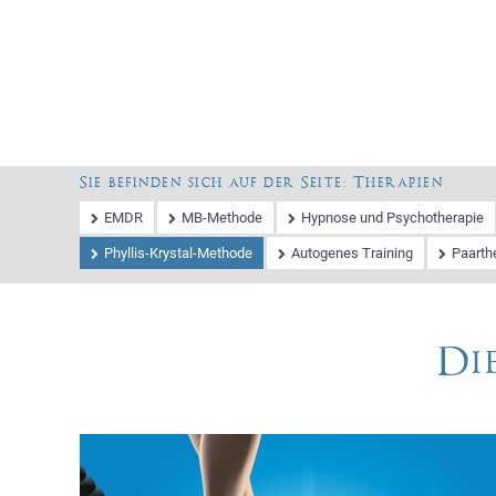
Navigation
Anfahrt
Praxisteam
Kontakt
Impressum
überspringen
Sie befinden sich auf der Seite: Therapien
Navigation
EMDR
MB-Methode
Hypnose und Psychotherapie
überspringen
Phyllis-Krystal-Methode
Autogenes Training
Paarth
Di