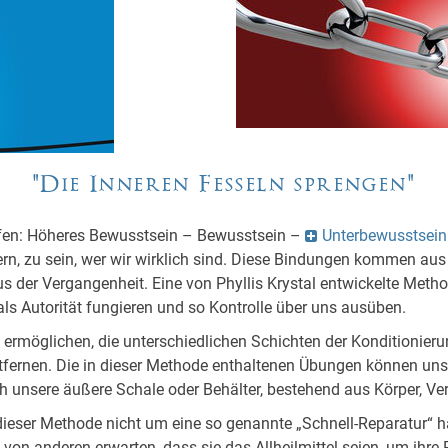
"Die Inneren Fesseln sprengen"
ufen: Höheres Bewusstsein – Bewusstsein –
Unterbewusstsein
ern, zu sein, wer wir wirklich sind. Diese Bindungen kommen aus
 der Vergangenheit. Eine von Phyllis Krystal entwickelte Metho
ls Autorität fungieren und so Kontrolle über uns ausüben.
 ermöglichen, die unterschiedlichen Schichten der Konditionieru
tfernen. Die in dieser Methode enthaltenen Übungen können uns 
 unsere äußere Schale oder Behälter, bestehend aus Körper, Ver
i dieser Methode nicht um eine so genannte „Schnell-Reparatur“ 
 anderen erwarten, dass sie das Allheilmittel seien, um ihre Pr