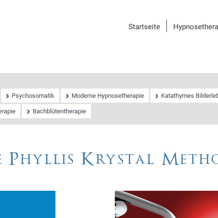
Navigation
Startseite
Hypnosethera
überspringen
Psychosomatik
Moderne Hypnosetherapie
Katathymes Bilderle
erapie
Bachblütentherapie
e Phyllis Krystal Meth