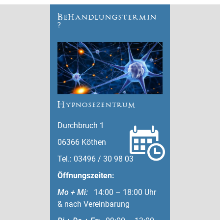
Behandlungstermin
?
Hypnosezentrum
Durchbruch 1
06366 Köthen
Tel.: 03496 / 30 98 03
Öffnungszeiten:
Mo + Mi:
14:00 – 18:00 Uhr
& nach Vereinbarung